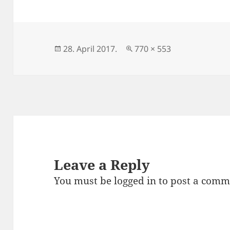
Posted
Full
28. April 2017.
770 × 553
on
size
Leave a Reply
You must be
logged in
to post a comm