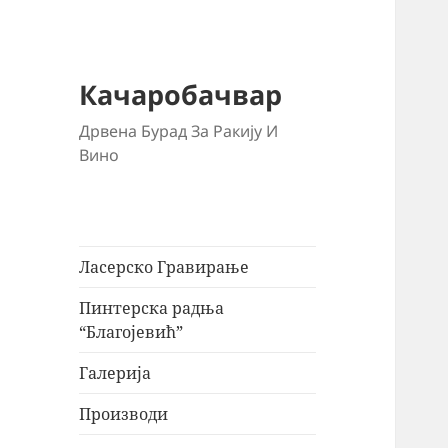
Качаробачвар
Дрвена Бурад За Ракију И
Вино
Ласерско Гравирање
Пинтерска радња
“Благојевић”
Галерија
Производи