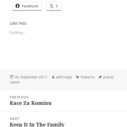
Facebook
X
LIKE THIS:
Loading...
Posted
Author
Categories
Tags
26. September 2017.
веб газда
Новости
jesenji
on
radovi
Post
PREVIOUS
navigation
Kace Za Kominu
Previous
post:
NEXT
Keep It In The Family
Next