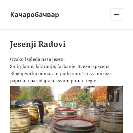
Качаробачвар
MENU
AND
WIDGETS
Jesenji Radovi
Ovako izgleda naša jesen.
Šmirglanje, lakiranje, farbanje. Sveže ispečena
Blagojevićka odmara u podrumu. Tu iza mirišu
paprike i paradajiz na svom putu u tegle.