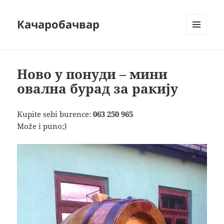
Качаробачвар
MENU
AND
WIDGETS
Ново у понуди – мини
овална бурад за ракију
Kupite sebi burence:
063 250 965
Мože i puno;)