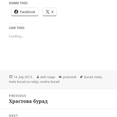
SHARE THIS:
Facebook
X
LIKE THIS:
Loading...
Posted
Author
Categories
Tags
14. July 2013.
веб газда
proizvodi
burad
,
mala
,
on
mala burad za rakiju
,
ovalna burad
Post
PREVIOUS
navigation
Храстова бурад
Previous
post:
NEXT