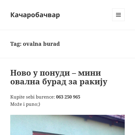
Качаробачвар
MENU
AND
WIDGETS
Tag:
ovalna burad
Ново у понуди – мини
овална бурад за ракију
Kupite sebi burence:
063 250 965
Мože i puno;)