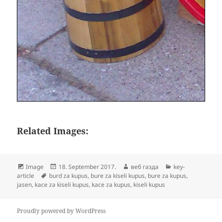
Related Images:
Format
Posted
Author
Categories
Image
18. September 2017.
веб газда
key-
Tags
on
article
burd za kupus
,
bure za kiseli kupus
,
bure za kupus
,
jasen
,
kace za kiseli kupus
,
kace za kupus
,
kiseli kupus
Proudly powered by WordPress