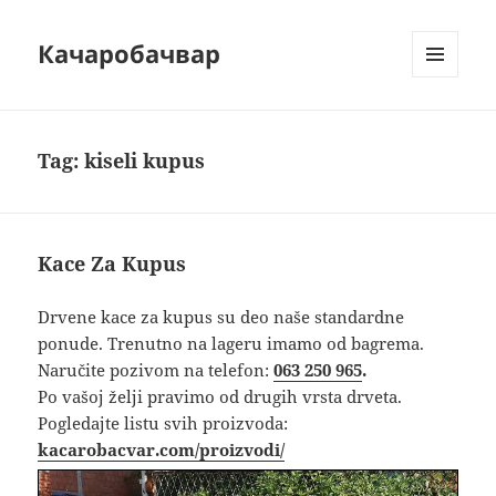
Качаробачвар
MENU
AND
WIDGETS
Tag:
kiseli kupus
Kace Za Kupus
Drvene kace za kupus su deo naše standardne
ponude. Trenutno na lageru imamo od bagrema.
Naručite pozivom na telefon:
063 250 965
.
Po vašoj želji pravimo od drugih vrsta drveta.
Pogledajte listu svih proizvoda:
kacarobacvar.com/proizvodi/